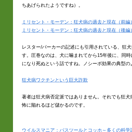
ちあげられたようですね）。
ミリセント・モーデン：狂犬病の過去と現在（前編
ミリセント・モーデン：狂犬病の過去と現在（後編
レスター/パーカーの記述にも引用されている、狂
す。圧巻なのは、犬に噛まれてから15年後に、同
になり死ぬという話ですね。ノシーボ効果の典型の
狂犬病ワクチンという巨大詐欺
著者は狂犬病否定派ではありません。それでも狂犬
怖に陥れるほど儲かるのです。
ウイルスマニア：パスツールとコッホ～多くの科学