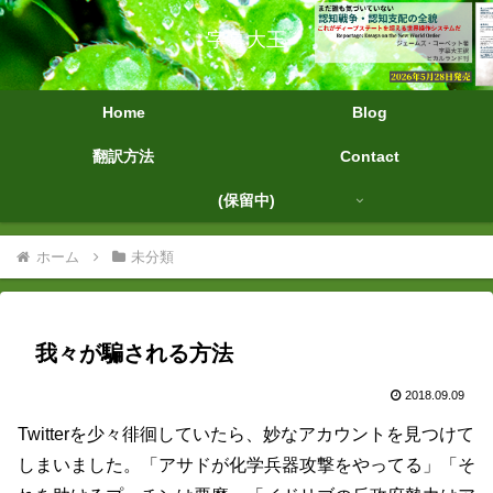
字幕大王
Home
Blog
翻訳方法
Contact
(保留中)
ホーム
未分類
我々が騙される方法
2018.09.09
Twitterを少々徘徊していたら、妙なアカウントを見つけて
しまいました。「アサドが化学兵器攻撃をやってる」「そ