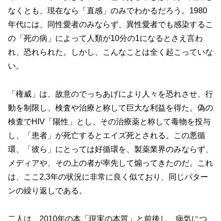
なくとも、現在なら「直感」のみでわかるだろう。1980
年代には、同性愛者のみならず、異性愛者でも感染するこ
の「死の病」によって人類が10分の1になるとさえ言わ
れ、恐れられた。しかし、こんなことは全く起こっていな
い。
「権威」は、故意のでっちあげにより人々を恐れさせ、行
動を制限し、検査や治療と称して巨大な利益を得た。偽の
検査でHIV「陽性」とし、その治療薬と称して毒物を投与
し、「患者」が死亡するとエイズ死とされる。この悪循
環、「彼ら」にとっては好循環を、製薬業界のみならず、
メディアや、その上の者が率先して煽ってきたのだ。これ
は、ここ2,3年の状況に非常に良く似ており、同じパター
ンの繰り返しである。
二人は、2010年の本「現実の本質」と前後し、病気につ