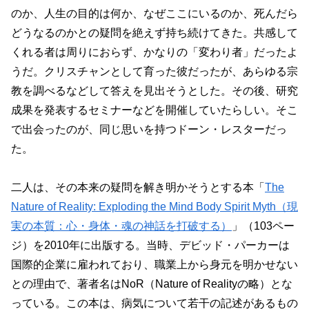
のか、人生の目的は何か、なぜここにいるのか、死んだら
どうなるのかとの疑問を絶えず持ち続けてきた。共感して
くれる者は周りにおらず、かなりの「変わり者」だったよ
うだ。クリスチャンとして育った彼だったが、あらゆる宗
教を調べるなどして答えを見出そうとした。その後、研究
成果を発表するセミナーなどを開催していたらしい。そこ
で出会ったのが、同じ思いを持つドーン・レスターだっ
た。
二人は、その本来の疑問を解き明かそうとする本「
The
Nature of Reality: Exploding the Mind Body Spirit Myth（現
実の本質：心・身体・魂の神話を打破する）
」（103ペー
ジ）を2010年に出版する。当時、デビッド・パーカーは
国際的企業に雇われており、職業上から身元を明かせない
との理由で、著者名はNoR（Nature of Realityの略）とな
っている。この本は、病気について若干の記述があるもの