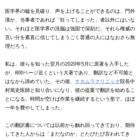
医学界の嘘を見破り、声を上げることができるのは、門外
漢か、当事者であれば「狂ってしまった」者以外にはいな
い。それほど医学界の洗脳は強固で深刻だ。それら権威の
言い分を素直に信じてしまうごく普通の人にはなおさら無
理だろう。
私は、彼らを知った翌月の2020年5月に原著を入手した
が、800ページ近くという大著であり、翻訳など不可能と
はなから諦めていた。その後、
ナカムラクリニック
院長中
村篤史医師と知り合いになり、彼の提案で翻訳を始めるこ
とになる。時間が空けば作業を継続するという形で、ほぼ
一年を費やしてしまった。
この翻訳書については以前から触れ回ってきており、期待
してきた人からは「まだなのか」とたびたび言われてき