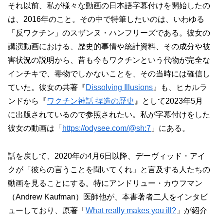
それ以前、私が様々な動画の日本語字幕付けを開始したの
は、2016年のこと。その中で特筆したいのは、いわゆる
「反ワクチン」のスザンヌ・ハンフリーズである。彼女の
講演動画における、歴史的事情や統計資料、その成分や被
害状況の説明から、昔も今もワクチンという代物が完全な
インチキで、毒物でしかないことを、その当時には確信し
ていた。彼女の共著『
Dissolving Illusions
』も、ヒカルラ
ンドから『
ワクチン神話 捏造の歴史
』として2023年5月
に出版されているので参照されたい。私が字幕付けをした
彼女の動画は「
https://odysee.com/@sh:7
」にある。
話を戻して、2020年の4月6日以降、デーヴィッド・アイ
クが「彼らの言うことを聞いてくれ」と言及する人たちの
動画を見ることにする。特にアンドリュー・カウフマン
（Andrew Kaufman）医師他が、本書著者二人をインタビ
ューしており、原著「
What really makes you ill?
」が紹介