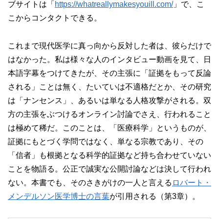
ブサイトは「
https://whatreallymakesyouill.com/
」で、こ
こからコンタクトできる。
これまで現代医学に真っ向から反対した者は、彼らだけで
はなかった。私は様々な人のインタビュー動画を見て、日
本語字幕をつけてきたが、その主張に「証拠をもって反論
される」ことは無く、たいていは不適格だとか、その研究
は「ナンセンス」、あるいは単なる人格攻撃がされる。双
方の主張をぶつけるオンライン討論でさえ、行われること
は極めて稀だ。このことは、「医療科学」というものが、
証拠にもとづく学問ではなく、単なる宗教であり、その
「信者」も根拠となる科学的証拠など持ち合わせていない
ことを物語る。公正で誠実な公開討論などは決して行われ
ない。本書でも、そのさきがけの一人と言える
ロバート・
メンデルソン医学博士の言葉
が引用される（第3章）。