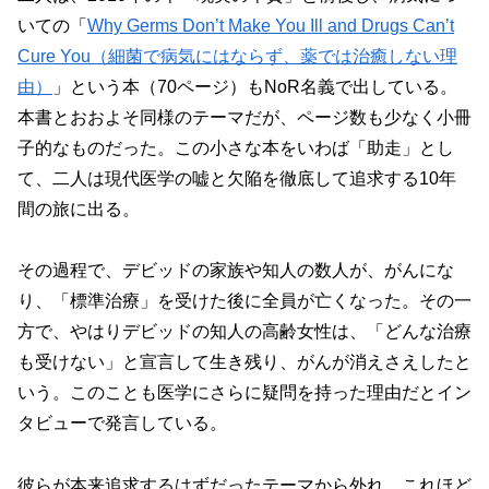
いての「
Why Germs Don’t Make You Ill and Drugs Can’t
Cure You（細菌で病気にはならず、薬では治癒しない理
由）
」という本（70ページ）もNoR名義で出している。
本書とおおよそ同様のテーマだが、ページ数も少なく小冊
子的なものだった。この小さな本をいわば「助走」とし
て、二人は現代医学の嘘と欠陥を徹底して追求する10年
間の旅に出る。
その過程で、デビッドの家族や知人の数人が、がんにな
り、「標準治療」を受けた後に全員が亡くなった。その一
方で、やはりデビッドの知人の高齢女性は、「どんな治療
も受けない」と宣言して生き残り、がんが消えさえしたと
いう。このことも医学にさらに疑問を持った理由だとイン
タビューで発言している。
彼らが本来追求するはずだったテーマから外れ、これほど