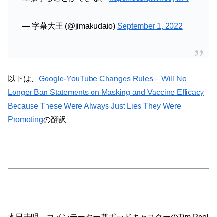
— 字幕大王 (@jimakudaio)
September 1, 2022
以下は、
Google-YouTube Changes Rules – Will No
Longer Ban Statements on Masking and Vaccine Efficacy
Because These Were Always Just Lies They Were
Promoting
の翻訳
本日未明、コメンテーター兼ポッドキャスターのTim Pool