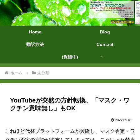
字幕大王
Home
Blog
翻訳方法
Contact
(保留中)
ホーム
未分類
YouTubeが突然の方針転換、「マスク・ワ
クチン意味無し」もOK
2022.09.01
これほど代替プラットフォームが興隆し、マスク否定・ワ
クチン否定の言論が流布してしまっては、こういった禁止