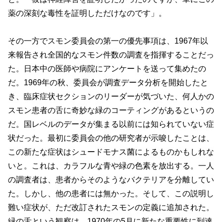
薬の深刻な毒性を証明しただけなのです」。
その一方でスモン委員会の第一の優先事項は、1967年以
来報告され全国的なスモン件数の調査を指揮することだっ
た。日本中の医師や病院にアンケートを送って集めたの
だ。1969年の秋、委員会が調査データ分析を開始したと
き、臨床症状セクションのリーダーが気づいた、何人かの
スモン患者の舌に奇妙な緑のコーティングがあるというの
だ。国レベルのデータが集まる以前には知られていない症
状だった。最初に委員会の他の研究者が示唆したことは、
この新たな症状はシュードモナス菌によるものかもしれな
いと。これは、カラフルな青や緑の色素を放出する。一人
の調査者は、患者からそのようなバクテリアを分離してい
た。しかし、他の患者には無かった。そして、この説明し
難い症状が、ただ改訂されたスモンの定義に追加された。
緑の舌という観察は、1970年の5月に新たな重要性に到達