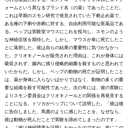
ォームという異なるブランド名（の薬）であったことだ。
これは早期のスモン研究で発見されていた下痢止め薬で、
ある種の下痢や赤痢に対する、自由利用可能な医薬品であ
る。ベップは実験室マウスにこれを投与し、スモンのよう
な神経症状を期待した。しかし、マウスが単に死亡したこ
とに落胆した。彼は自らの結果の重要性に気づかなかっ
た。クリオキノールが販売された理由は、これが身体には
吸収されず、腸内に残り侵略的細菌を殺すものと思われて
いたからだ。しかし、ベップの動物の死亡が証明したこと
は、薬が身体に入らないばかりではなく、動物の多くの重
要な組織を殺す可能性であった。次の年には、彼の実験に
よりスモン委員会はクリオキノールとの関係を再発見する
ことになる。トツカがベップについて説明した。「彼は後
に告白しました、馬鹿のように感じたことを。なぜなら、
彼は動物が死んだことで実験を諦めてしまったのです」
と。「彼は神経障害を証明したかったのですが、単にこの