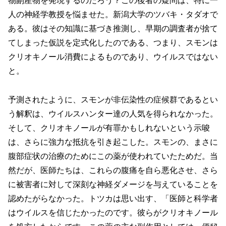
物副産物を発現するのだろう？この後者の疑問は、特に一
人の神経学教授を悩ませた。新潟大学のツバキ・タダオで
ある。彼はその知識に基づき推測し、早期の調査者が捨て
てしまった仮説を定式化したのである、つまり、スモンは
クリオキノール消費によるものであり、ウイルスではない
と。
予測されたように、スモンが非伝染性の症候群であるとい
う解釈は、ウイルスハンター達の人気を得られなかった。
そして、クリオキノールが有罪かもしれないという示唆
は、さらに強力な抵抗を引き起こした。スモンの、まさに
腹部症状の治療のためにこの薬が使われていたためだ。当
然だが、医師たちは、これらの腹痛を自ら悪化させ、さら
に被害者に対して深刻な神経ダメージを与えていることを
認めたがらなかった。トツカは思い出す、「医師と科学者
はウイルスを信じたかったのです。彼らがクリオキノール