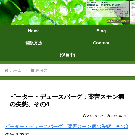
字幕大王
Home
Blog
翻訳方法
Contact
(保留中)
ホーム
未分類
ピーター・デュースバーグ：薬害スモン病
の失態、その4
2020.07.28
2020.07.29
ピーター・デュースバーグ：薬害スモン病の失態、その3
の続きです。