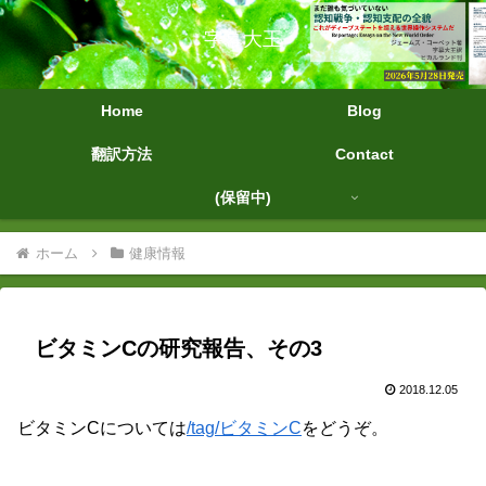
字幕大王
Home
Blog
翻訳方法
Contact
(保留中)
ホーム
健康情報
ビタミンCの研究報告、その3
2018.12.05
ビタミンCについては
/tag/ビタミンC
をどうぞ。