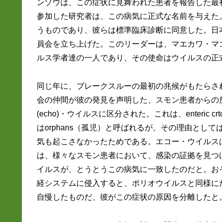
ンゾウは、この症状に見舞われた患者を報告した最
参加した研究者は、この病気に正式な名前を与えた。Subacute
うものであり、彼らは標準臨床診断に同意した。日
員会を立ち上げた。このリーダーは、マエカワ・マ
ルス学者達の一人であり、その使命はウイルスの正
同じ年に、ブレークスルーの最初の兆候がもたらさ
会の仲間が彼の発見を声明した、スモン患者からの
(echo)・ウイルスに区分された。これは、enteric crtop
はorphans（孤児）と呼ばれるが、その理由と
気も起こさなかったためである。エコー・ウイルス
は、様々なスモン患者において、感染の証拠を見つけ
イルスが、とうとうこの病気に一致したのだと。お
経システムに侵入すると、ポリオウイルスと同様にだ
自慢したものだ、彼がこの症状の原因を分離したと