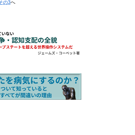
その3
へ