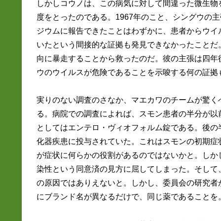
しかしコウノは、この病気に対して間違った微生物
度をとったのである。1967年のこと、シングウの
ジウムに報告できたことはわずかに、患者からウイ
いたという間接的な証拠も発見できなかったことだ
向に暴走することから救ったのだ。彼の主張は四年
ウのウイルスが危険であることを示唆する何の証拠
実りのない調査のさなか、マエカワのチームが驚く
る。病院での調査によれば、スモン患者の半分が以
としてはエンテロ・ヴィオフォルム錠である。後の
化器疾患に投与されていた。これはスモンの初期症
が症状に何らかの役割があるのではないかと。しか
染性という同意済の見方に屈してしまった。そして
の原因ではありえないと。しかし、委員会の研究者
にブランド名が異なるだけで、同じ薬であることを