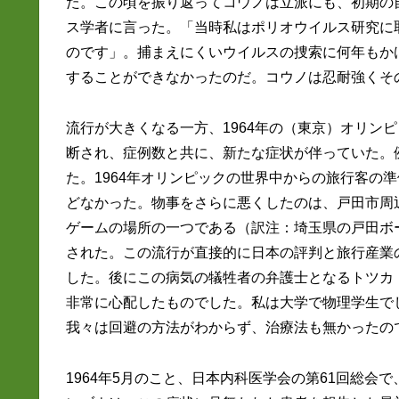
た。この頃を振り返ってコウノは立派にも、初期の
ス学者に言った。「当時私はポリオウイルス研究に
のです」。捕まえにくいウイルスの捜索に何年もか
することができなかったのだ。コウノは忍耐強くそ
流行が大きくなる一方、1964年の（東京）オリン
断され、症例数と共に、新たな症状が伴っていた。
た。1964年オリンピックの世界中からの旅行客の
どなかった。物事をさらに悪くしたのは、戸田市周
ゲームの場所の一つである（訳注：埼玉県の戸田ボ
された。この流行が直接的に日本の評判と旅行産業
した。後にこの病気の犠牲者の弁護士となるトツカ
非常に心配したものでした。私は大学で物理学生で
我々は回避の方法がわからず、治療法も無かったの
1964年5月のこと、日本内科医学会の第61回総