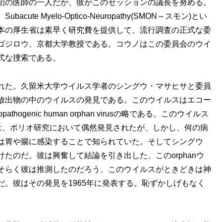
初の医師の一人だが、彼がこのセッションの議長を努める。
 Myelo-Optico-Neuropathy(SMON～スモン)とい
本の厚生省は素早く研究費を提供して、流行調査の正式な委
ゴジロウ、京都大学教授である。コウノはこの委員会のウイ
式な捜索である。
れた。久留米大学ウイルス学者のシングウ・マサヒサと委員
放出物の中のウイルスの発見である。このウイルスはエコー
athogenic human orphan virusの略である。このウイルス
しては、ポリオ研究において偶然発見されたが、しかし、何の病
は胃や腸に感染することで知られていた。そしてシングウ
たのだ。彼は興奮して結論を引き出した、このorphanウ
そらく彼は推測したのだろう、このウイルスがときどきは神
。彼はその発見を1965年に発表する。恥ずかしげもなく
。