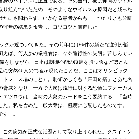
自身のバイアスに正直である。その当時、彼は仲間のウイル
取り組んでいたため、そのようなウイルスが原因だと疑った
けたにも関わらず、いかなる患者からも、一つたりとも分離
の皆無の結果を報告し、コツコツと前進した。
ピックが近づいてきた。その前年には96件の新たな症例が診
例えば、何人かの犠牲者は、今や進行性の失明に苦しんでい
準備をしながら、日本は制御不能の疫病を持つ暇などほとん
辺に突然46人の患者が現れたことだ、ここはオリンピック
ートレース場のこと）。恥ずかしくも「戸田奇病」とあだ名
の脅威となり、一方で大衆は流行に対する恐怖にフォーカス
・エツロウは、当時の大衆のムードをこう要約する。「当時
した。私を含めた一般大衆は、極度に心配したものです。
です」。
会で、この病気が正式な話題として取り上げられた。クスイ・ケ