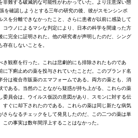
を非難する破滅的な可能性がわかっていた。より注意深い態
主張を確認しようとする三年の研究の後、彼がスモンシンポ
ルスを分離できなかったこと、さらに患者が以前に感染して
。コウノによるマシな判定により、日本の科学を間違った方
後に完全に証明された。他の研究者が声明したのだ、シング
も存在しないことを。
べき観察を行った。これは悲劇的にも排除されたものであ
前に下痢止めの薬を投与されていたことだ。このブランド名
半分は複合市販薬のエマフォームである。両方の薬とも、消
状である。当然のことながら疑惑が持ち上がる、これらの薬
し委員会は、ウイルス仮説の意図があり、スモンに対する伝
、すぐに却下されたのである。これらの薬は同じ新たな病気
がさらなるチェックをして発見したのだ、この二つの薬は単
。この事実は数年間浮上することはなかった。