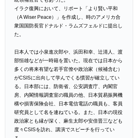
イラク復興において、リポート「より賢い平和
（A Wiser Peace）」を作成し、時のアメリカ合
衆国国防長官ドナルド・ラムズフェルドに提出し
た。
日本人では小泉進次郎や、浜田和幸、辻清人、渡
部恒雄などが一時籍を置いた。現在では日本から
多くの将来有望な若手官僚や政治家（候補含む）
がCSISに出向して学んでくる慣習が確立してい
る。日本部には、防衛省、公安調査庁、内閣官
房、内閣情報調査室の職員の他、日本貿易振興機
構や損害保険会社、日本電信電話の職員も、客員
研究員として名を連ねている。また、日本の現役
政治家とも縁が深く、麻生太郎や安倍晋三なども
度々CSISを訪れ、講演でスピーチを行ってい