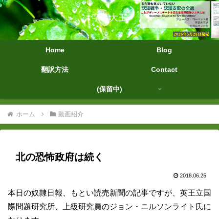
字幕大王
Home
Blog
翻訳方法
Contact
(保留中)
ホーム
動画紹介
北の恐怖政府は続く
2018.06.25
本日の奴隷日報、もとい読売新聞の記事ですが、英王立国
際問題研究所、上級研究員のジョン・ニルソンライト氏に