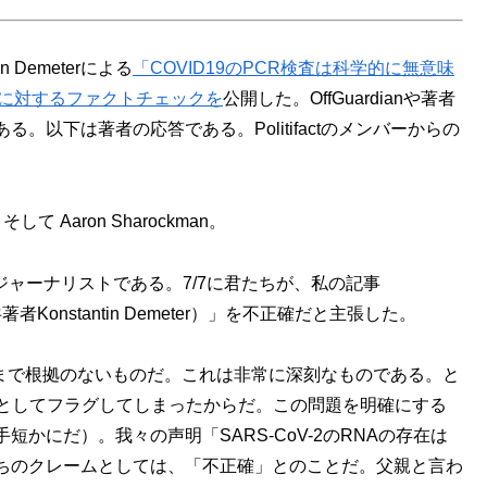
ntin Demeterによる
「COVID19のPCR検査は科学的に無意味
に対するファクトチェックを
公開した。OffGuardianや著者
以下は著者の応答である。Politifactのメンバーからの
、そして Aaron Sharockman。
ブルグのジャーナリストである。7/7に君たちが、私の記事
Konstantin Demeter）」を不正確だと主張した。
りまで根拠のないものだ。これは非常に深刻なものである。と
ースとしてフラグしてしまったからだ。この問題を明確にする
かにだ）。我々の声明「SARS-CoV-2のRNAの存在は
ちのクレームとしては、「不正確」とのことだ。父親と言わ