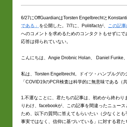
6/27にOffGuardianはTorsten EngelbrechtとKonsta
である」
を公開した。7/7に、Politifactが、
この記事
へのコメントを求めるためのコンタクトもせずにである。
応答は得られていない。
こんにちは、Angie Drobnic Holan、 Daniel Funke
私は、Torsten Engelbrecht。ドイツ・ハン
「COVID19のPCR検査は科学的に無意味である（共著者
1.不運なことに、君たちの記事は、初めから終わ
りわけ、facebookが、この記事を間違ったニュ
ため、以下の質問に答えてもらいたい（少なくとも手短
事実ではなく、信仰に基づいている」に対する君た