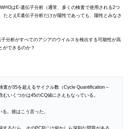
、WHOはE-遺伝子分析（通常、多くの検査で使用される2つ
は、たとえE遺伝子分析だけが陽性であっても、陽性とみなさ
、E-遺伝子分析がすべてのアジアのウイルスを検出する可能性が高
とができるのか？
超えるサイクル数（Cycle Quantification –
est”を含むいくつかは45のCQ値にさえもなっている。
いる。彼はこう言った。
幅するなら、そのPCRには何かしら深刻な問題がある